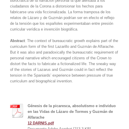
burocrática de la narración personal la que alentaba a los
ciudadanos de la Corona a distorsionar los hechos para
fabricarse una vida ficcionalizada. La forma tramposa de los
relatos de Lázaro y de Guzmán podrían ser en efecto el reflejo
de la tensión que los españoles experimentaban entre presión
curricular verídica e invención biográfica.
Abstract
: The context of bureaucratic growth explains part of the
curriculum form of the first Lazarillo and Guzmán de Alfarache.
But it was also and paradoxically the bureaucratic requirement of
personal narrative which encouraged citizens of the Crown to
distort the facts to fabricate a fictionalized life. The sneaky way
of the stories of Lazarus and Guzmán could in fact reflect the
tension in the Spaniards’ experience between pressure of true
curriculum and biographical invention.
Génesis de la picaresca, absolutismo e individuo
en las Vidas de Lázaro de Tormes y Guzmán de
Alfarache
12 DARNIS.pdf
Documento Adobe Acrobat [213.3 KB]