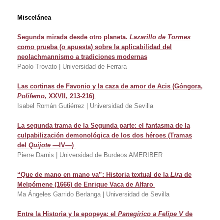
Miscelánea
Segunda mirada desde otro planeta.
Lazarillo de Tormes
como prueba (o apuesta) sobre la aplicabilidad
del
neolachmannismo a tradiciones modernas
Paolo Trovato | Universidad de Ferrara
Las cortinas de Favonio y la caza de amor de Acis (Góngora,
Polifemo
, XXVII, 213-216)
Isabel Román Gutiérrez | Universidad de Sevilla
La segunda trama de la Segunda parte: el fantasma de la
culpabilización demonológica de los dos
héroes (Tramas
del
Quijote
—IV—)
Pierre Darnis | Universidad de Burdeos AMERIBER
“Que de mano en mano va”: Historia textual de la
Lira
de
Melpómene (1666) de Enrique Vaca de Alfaro
Ma Ángeles Garrido Berlanga | Universidad de Sevilla
Entre la Historia y la epopeya: el
Panegírico a Felipe V
de