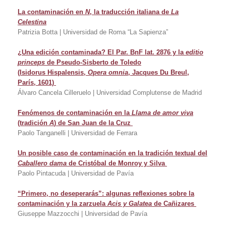
La contaminación en
N
, la traducción italiana de
La
Celestina
Patrizia Botta | Universidad de Roma “La Sapienza”
¿Una edición contaminada? El Par. BnF lat. 2876 y la
editio
princeps
de Pseudo-Sisberto de Toledo
(Isidorus
Hispalensis,
Opera omnia
, Jacques Du Breul,
París, 1601)
Álvaro Cancela Cilleruelo | Universidad Complutense de Madrid
Fenómenos de contaminación en la
Llama de amor viva
(tradición
A
) de San Juan de la Cruz
Paolo Tanganelli | Universidad de Ferrara
Un posible caso de contaminación en la tradición textual del
Caballero dama
de Cristóbal de Monroy y Silva
Paolo Pintacuda | Universidad de Pavía
“Primero, no deseperarás”: algunas reflexiones sobre la
contaminación y la zarzuela
Acis y Galatea
de Cañizares
Giuseppe Mazzocchi | Universidad de Pavía